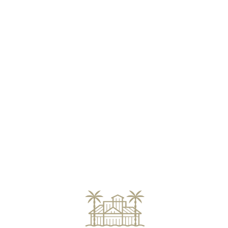
Loa
din
g...