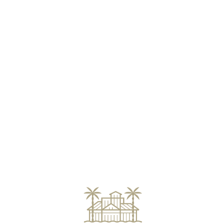
Loa
din
g...