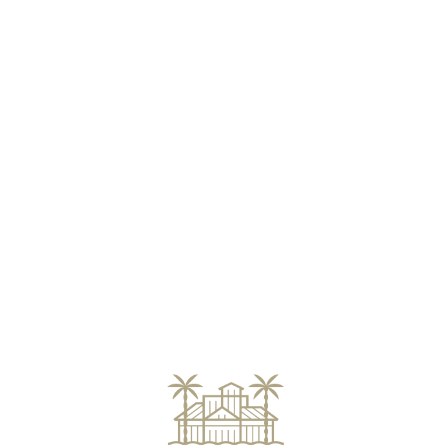
Loa
din
g...