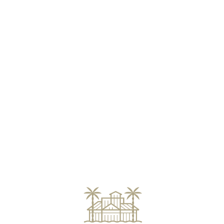
Loa
din
g...