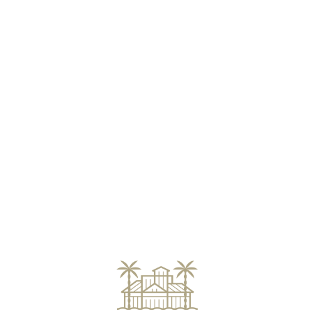
Loa
din
g...