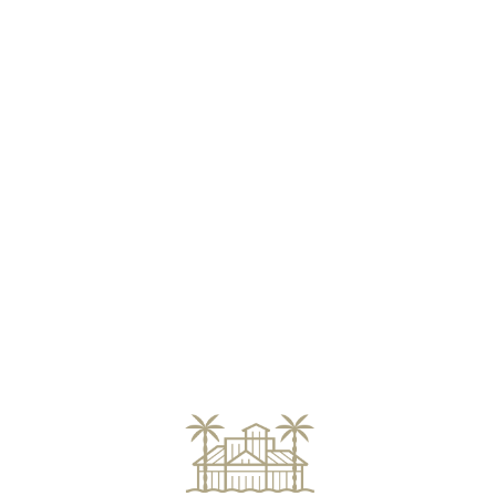
Loa
din
g...