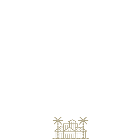
Loa
din
g...