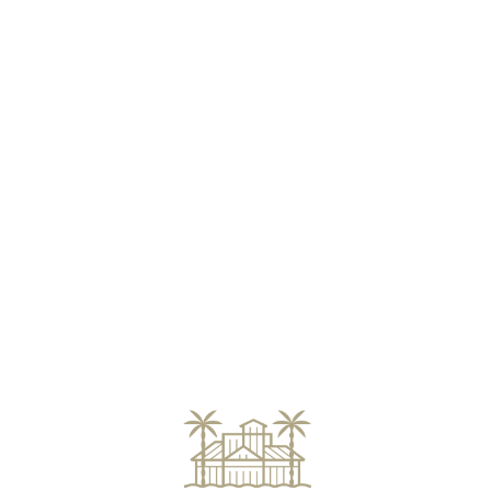
Loa
din
g...