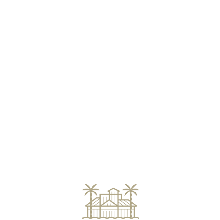
Loa
din
g...