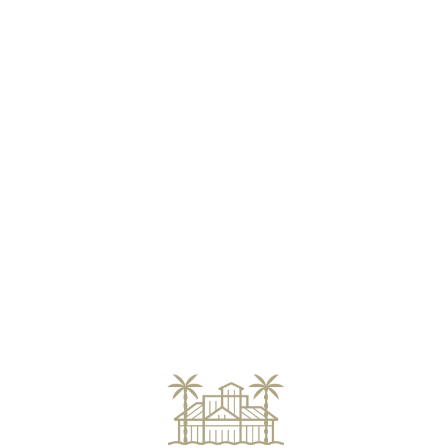
Loa
din
g...