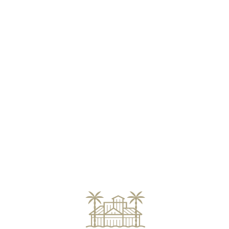
Loa
din
g...