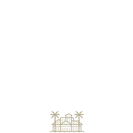
Loa
din
g...