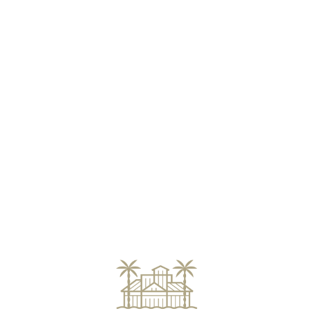
Loa
din
g...