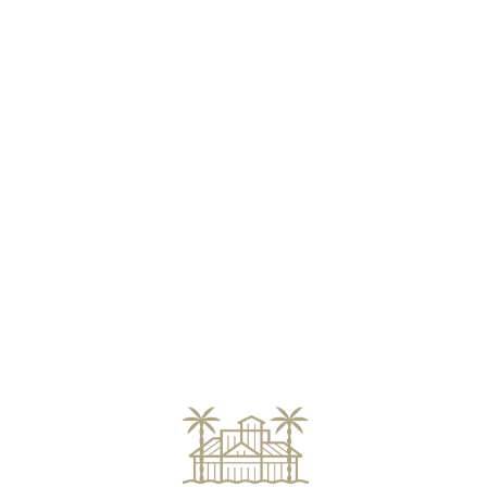
Loa
din
g...