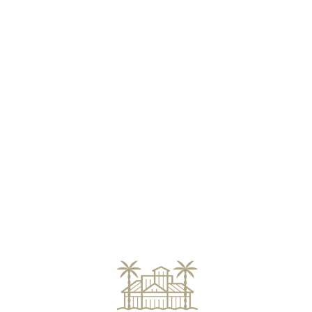
Loa
din
g...