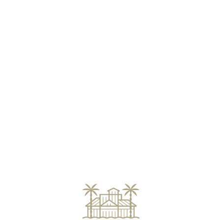
Loa
din
g...