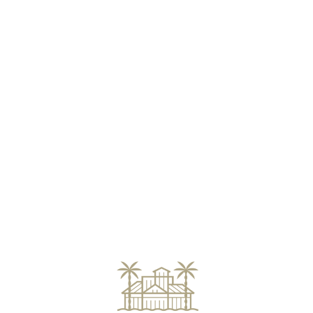
Loa
din
g...