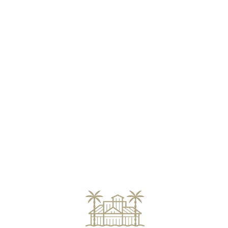
Loa
din
g...