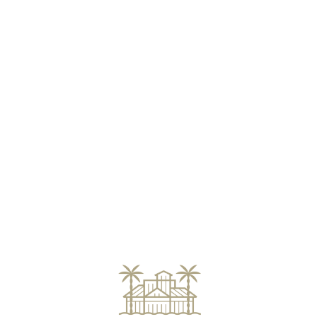
Loa
din
g...