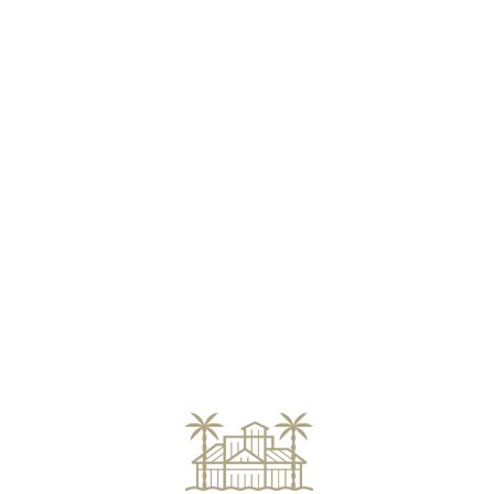
Loa
din
g...